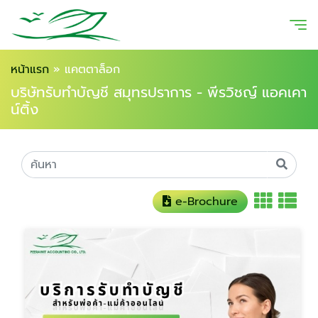
หน้าแรก
»
แคตตาล็อก
บริษัทรับทำบัญชี สมุทรปราการ - พีรวิชญ์ แอคเคา
น์ติ้ง
e-Brochure