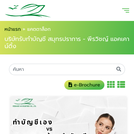
หน้าแรก
»
แคตตาล็อก
บริษัทรับทำบัญชี สมุทรปราการ - พีรวิชญ์ แอคเคา
น์ติ้ง
e-Brochure