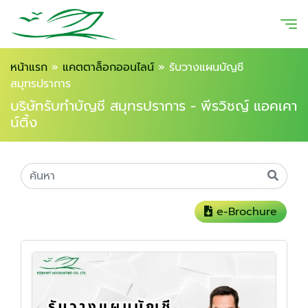
หน้าแรก
»
แคตตาล็อกออนไลน์
»
รับวางแผนบัญชี
สมุทรปราการ
บริษัทรับทำบัญชี สมุทรปราการ - พีรวิชญ์ แอคเคา
น์ติ้ง
e-Brochure